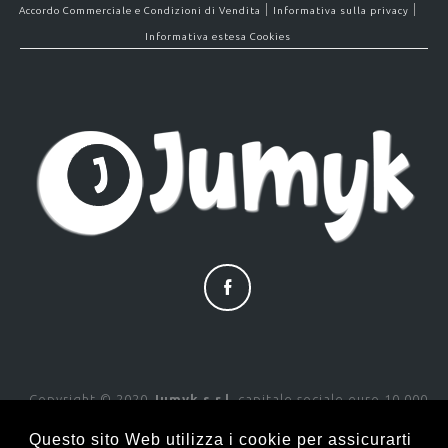
|
|
Accordo Commerciale e Condizioni di Vendita
Informativa sulla privacy
Informativa estesa Cookies
Copyright © 2020
Jumyk s.r.l.
capitale sociale euro 10.000
i.v. - P.IVA/Cod.Fisc. 01563920915
Reg.Imp. Nuoro R.E.A. di Nuoro n.NU111463 N° iscrizione ROC:
Questo sito Web utilizza i cookie per assicurarti