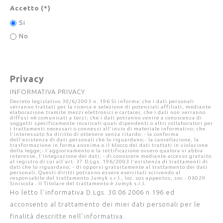
Accetto
(*)
Si
No
Privacy
INFORMATIVA PRIVACY
Decreto legislativo 30/6/2003 n. 196 Si informa: che i dati personali
verranno trattati per la ricerca e selezione di potenziali affiliati, mediante
elaborazione tramite mezzi elettronici e cartacei; che i dati non verranno
diffusi nè comunicati a terzi; che i dati potranno venire a conoscenza di
soggetti specificamente incaricati quali dipendenti o altri collaboratori per
i trattamenti necessari o connessi all'invio di materiale informativo; che
l'interessato ha diritto di ottenere senza ritardo: - la conferma
dell'esistenza di dati personali che lo riguardano;- la cancellazione, la
trasformazione in forma anonima o il blocco dei dati trattati in violazione
della legge;- l'aggiornamento e la rettificazione ovvero qualora vi abbia
interesse, l'integrazione dei dati; - di conoscere mediante accesso gratuito
al registro di cui all'art. 37 D.Lgs. 196/2003 l'esistenza di trattamenti di
dati che lo riguardano; - di opporsi gratuitamente al trattamento dei dati
personali. Questi diritti potranno essere esercitati scrivendo al
responsabile del trattamento Jumyk s.r.l., loc. sos appentos, snc - 08029
Siniscola . Il Titolare del trattamento è Jumyk s.r.l.
Ho letto l`informativa D.Lgs. 30.06.2006 n.196 ed
acconsento al trattamento dei miei dati personali per le
finalità descritte nell`informativa.